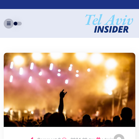
Ski
t
conten